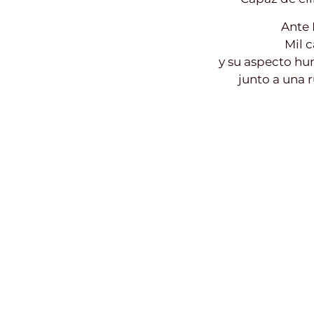
Ante 
Mil c
y su aspecto hu
junto a una 