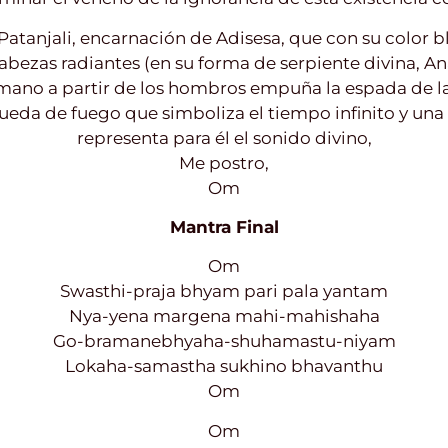
Patanjali, encarnación de Adisesa, que con su color b
abezas radiantes (en su forma de serpiente divina, A
mano a partir de los hombros empuña la espada de l
rueda de fuego que simboliza el tiempo infinito y una
representa para él el sonido divino,
Me postro,
Om
Mantra Final
Om
Swasthi-praja bhyam pari pala yantam
Nya-yena margena mahi-mahishaha
Go-bramanebhyaha-shuhamastu-niyam
Lokaha-samastha sukhino bhavanthu
Om
Om