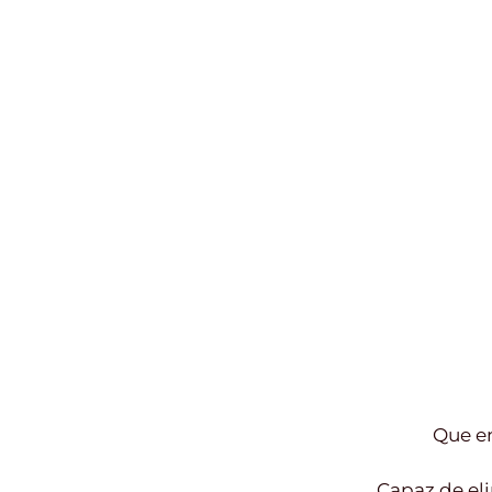
Que en
Capaz de eli