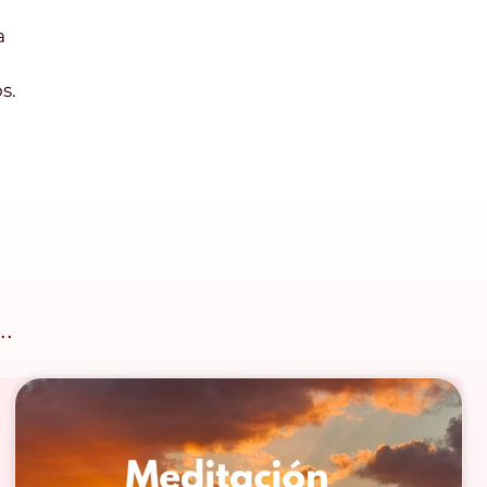
a
s.
.