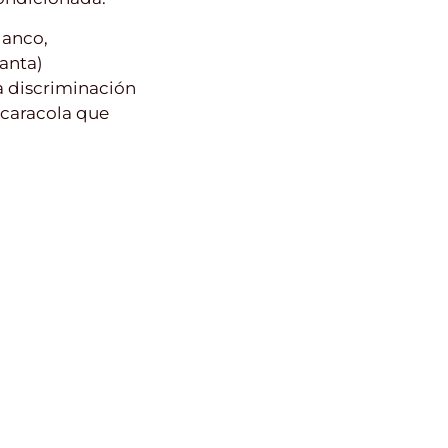
lanco,
nanta)
a discriminación
 caracola que