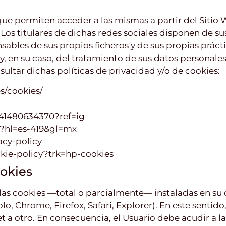
que permiten acceder a las mismas a partir del Sitio W
os titulares de dichas redes sociales disponen de sus
ables de sus propios ficheros y de sus propias práctic
 en su caso, del tratamiento de sus datos personales
ultar dichas políticas de privacidad y/o de cookies:
s/cookies/
641480634370?ref=ig
cy?hl=es-419&gl=mx
acy-policy
okie-policy?trk=hp-cookies
ookies
 las cookies —total o parcialmente— instaladas en su
o, Chrome, Firefox, Safari, Explorer). En este sentido
 a otro. En consecuencia, el Usuario debe acudir a las