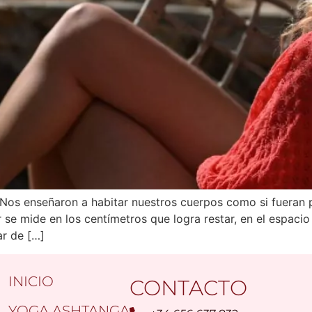
Nos enseñaron a habitar nuestros cuerpos como si fueran 
 se mide en los centímetros que logra restar, en el espacio
r de […]
INICIO
CONTACTO
YOGA ASHTANGA