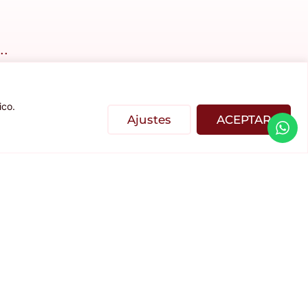
.
ico.
Ajustes
ACEPTAR